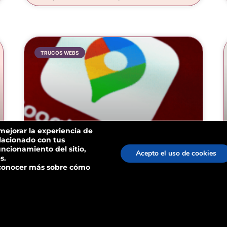
TRUCOS WEBS
 mejorar la experiencia de
elacionado con tus
uncionamiento del sitio,
Acepto el uso de cookies
TRUCOS PARA MEJORAR
s.
conocer más sobre cómo
TU FICHA DE GOOGLE MY
BUSINESS
Trucos para mejorar tu ficha de Google My
Business y destacar en tu ciudad ¿Quieres