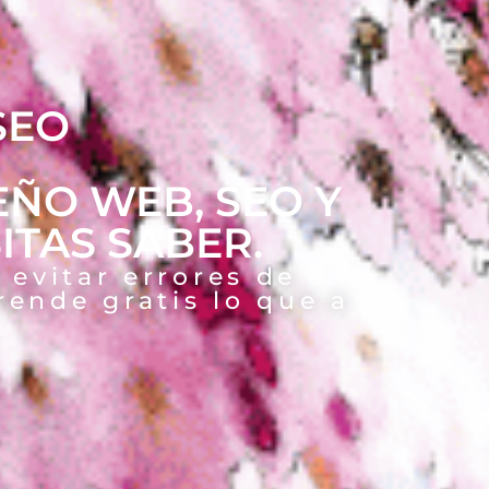
SEO
EÑO WEB, SEO Y
SITAS SABER.
 evitar errores de
rende gratis lo que a