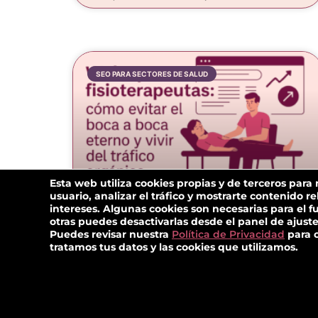
SEO PARA SECTORES DE SALUD
Esta web utiliza cookies propias y de terceros para
usuario, analizar el tráfico y mostrarte contenido r
intereses. Algunas cookies son necesarias para el f
WEBS PARA
otras puedes desactivarlas desde el panel de ajuste
Puedes revisar nuestra
Política de Privacidad
para 
FISIOTERAPEUTAS
tratamos tus datos y las cookies que utilizamos.
Webs para fisioterapeutas Cómo evitar el
boca a boca eterno y vivir del tráfico
orgánico Imagina esta escena: trabajas sin
parar en tu clínica de