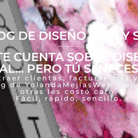
OG DE DISEÑO WEB Y 
TE CUENTA SOBRE DIS
TAL… PERO TÚ SÍ NECE
aer clientas, facturar más y
og de YolandaMejíasWeb y ap
otras les costó caro.
Fácil, rápido, sencillo.