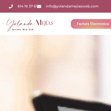
614 19 37 61
info@yolandamejiasweb.com
Factura Electrónica