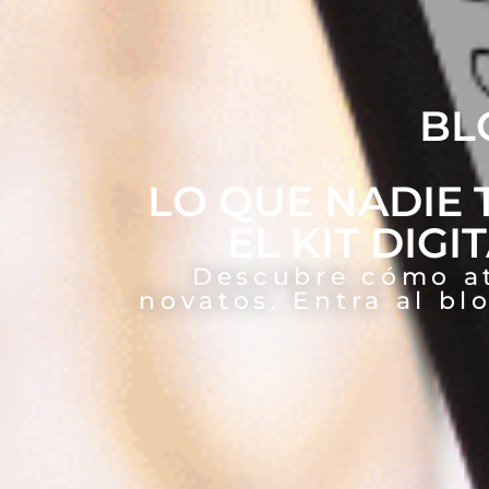
BL
LO QUE NADIE 
EL KIT DIGI
Descubre cómo atr
novatos. Entra al bl