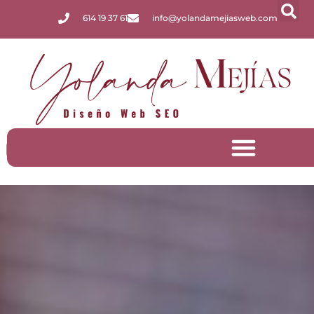
614 19 37 61
info@yolandamejiasweb.com
Factura Electrónica