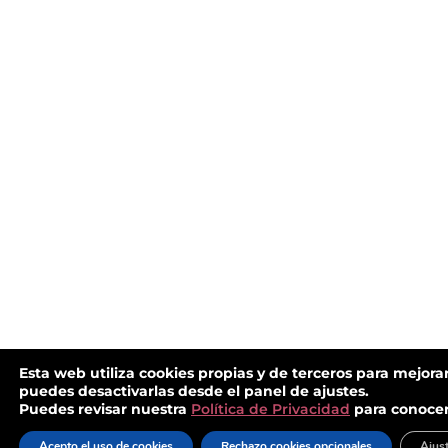
Esta web utiliza cookies propias y de terceros para mejorar
puedes desactivarlas desde el panel de ajustes.
Puedes revisar nuestra
Política de Privacidad
para conocer
Acepto el uso de cookies
Rechazo cookies opcionales
Ajus