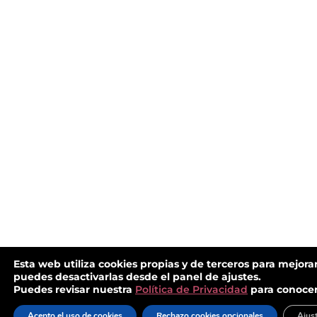
Esta web utiliza cookies propias y de terceros para mejorar
puedes desactivarlas desde el panel de ajustes.
Puedes revisar nuestra
Política de Privacidad
para conocer
Acepto el uso de cookies
Rechazo cookies opcionales
Ajus